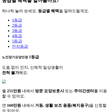
등급별 혜택을 알아볼까요?
하나씩 눌러 보세요.
등급별 혜택
을 알려드릴게요.
1등급
2등급
3등급
4등급
5등급
인지등급
1등급
노인장기요양인정
도움 없이 인지, 신체적 일상생활이
전혀 불가
해요.
월
251만원
내에서
방문 요양보호사
또는
주야간센터
를 이용
할 수 있어요.
연
160만원
내에서
거동, 생활 보조 용품(복지용구)
을 신청할
수 있어요.